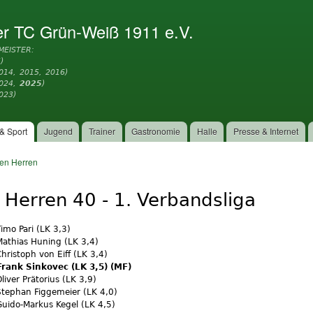
Direkt
zum
er TC Grün-Weiß 1911 e.V.
Inhalt
MEISTER:
)
014, 2015, 2016)
2024,
2025
)
023)
& Sport
Jugend
Trainer
Gastronomie
Halle
Presse & Internet
en Herren
. Herren 40 - 1. Verbandsliga
Timo Pari (LK 3,3)
Mathias Huning (LK 3,4)
Christoph von Eiff (LK 3,4)
 Frank Sinkovec (LK 3,5) (MF)
Oliver Prätorius (LK 3,9)
Stephan Figgemeier (LK 4,0)
Guido-Markus Kegel (LK 4,5)