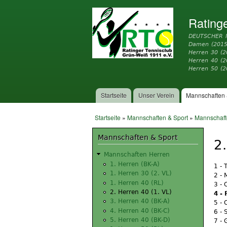
Rating
DEUTSCHER 
Damen (2015
Herren 30 (2
Herren 40 (
Herren 50 (2
Startseite
Unser Verein
Mannschaften 
Hauptmenü
Startseite
»
Mannschaften & Sport
»
Mannschaft
Sie sind hier
Mannschaften & Sport
2
Mannschaften Herren
1. Herren (BK-A)
1 - 
1. Herren 30 (2. VL)
2 - 
1. Herren 40 (RL)
3 - 
2. Herren 40 (1. VL)
4 -
3. Herren 40 (BK-A)
5 - 
4. Herren 40 (BK-C)
6 - 
5. Herren 40 (BK-D)
7 - 