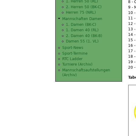
1. Herren 50 (RL)
8 - 
2. Herren 50 (BK-C)
9 - 
10 -
Herren 75 (NRL)
11 -
Mannschaften Damen
12 -
1. Damen (BK-C)
13 -
1. Damen 40 (RL)
14 -
2. Damen 40 (BK-B)
15 -
Damen 55 (1. VL)
16 -
Sport-News
17 -
Sport-Termine
18 -
RTC Ladder
19 -
Turniere (Archiv)
20 -
Mannschaftsaufstellungen
(Archiv)
Tab