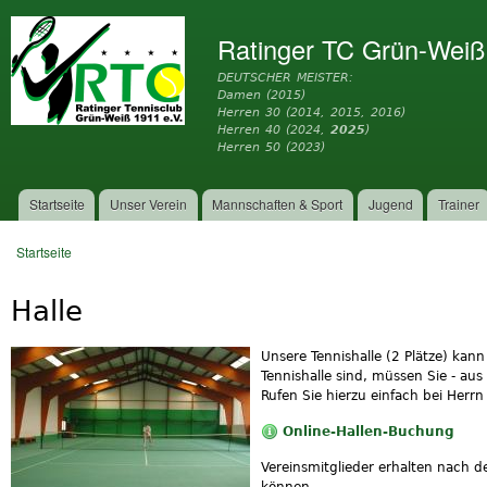
Dir
zu
Ratinger TC Grün-Weiß
Inh
DEUTSCHER MEISTER:
Damen (2015)
Herren 30 (2014, 2015, 2016)
Herren 40 (2024,
2025
)
Herren 50 (2023)
Startseite
Unser Verein
Mannschaften & Sport
Jugend
Trainer
Hauptmenü
Startseite
Sie sind hier
Halle
Unsere Tennishalle (2 Plätze) kan
Tennishalle sind, müssen Sie - aus
Rufen Sie hierzu einfach bei Her
Online-Hallen-Buchung
Vereinsmitglieder erhalten nach d
können.