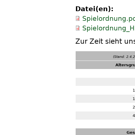
Datei(en):
Spielordnung.p
Spielordnung_H
Zur Zeit sieht u
(Stand: 2.4.
Altersgr
1
1
2
4
Ge