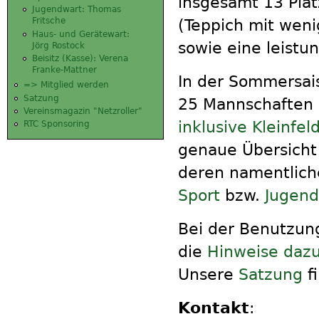
insgesamt 13 Plät
Jugendwart: Thomas
Fritsche
(Teppich mit weni
Haus- und Gerätewart:
sowie eine leistu
Jörg Rostock
Beisitz (Kasse): Verena
Franke-Mattner
In der Sommersai
=> Mitglied werden
Satzung
25 Mannschaften 
Vereinsmagazin "Netzroller"
inklusive Kleinfel
RTC Sponsoring
genaue Übersicht
deren namentlich
Sport
bzw.
Jugend
Bei der Benutzun
die
Hinweise daz
Unsere
Satzung
fi
Kontakt
: