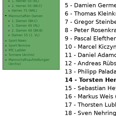
1. Herren 50 (RL)
5 - Damien Germe
2. Herren 50 (BK-C)
Herren 75 (NRL)
6 - Thomas Kleink
Mannschaften Damen
7 - Gregor Steinb
1. Damen (BK-C)
1. Damen 40 (RL)
8 - Peter Rosenkr
2. Damen 40 (BK-B)
Damen 55 (1. VL)
9 - Pascal Elefthe
Sport-News
10 - Marcel Kiczyn
Sport-Termine
RTC Ladder
11 - Daniel Adamc
Turniere (Archiv)
Mannschaftsaufstellungen
12 - Andreas Rüb
(Archiv)
13 - Philipp Palad
14 - Torsten He
15 - Sebastian He
16 - Markus Weis 
17 - Thorsten Lub
18 - Sven Nehring