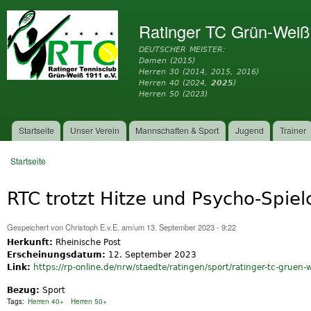
Dir
zu
Ratinger TC Grün-Weiß
Inh
DEUTSCHER MEISTER:
Damen (2015)
Herren 30 (2014, 2015, 2016)
Herren 40 (2024,
2025
)
Herren 50 (2023)
Startseite
Unser Verein
Mannschaften & Sport
Jugend
Trainer
Hauptmenü
Startseite
Sie sind hier
RTC trotzt Hitze und Psycho-Spie
Gespeichert von
Christoph E.v.E.
am/um 13. September 2023 - 9:22
Herkunft:
Rheinische Post
Erscheinungsdatum:
12. September 2023
Link:
https://rp-online.de/nrw/staedte/ratingen/sport/ratinger-tc-gruen-we
Bezug:
Sport
Tags:
Herren 40+
Herren 50+