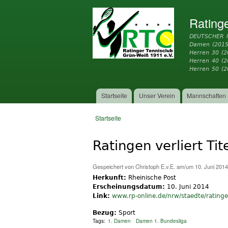
Rating
DEUTSCHER 
Damen (2015
Herren 30 (2
Herren 40 (
Herren 50 (2
Startseite
Unser Verein
Mannschaften 
Hauptmenü
Startseite
Sie sind hier
Ratingen verliert Ti
Gespeichert von
Christoph E.v.E.
am/um 10. Juni 2014
Herkunft:
Rheinische Post
Erscheinungsdatum:
10. Juni 2014
Link:
www.rp-online.de/nrw/staedte/ratingen/
Bezug:
Sport
Tags:
1. Damen
Damen 1. Bundesliga