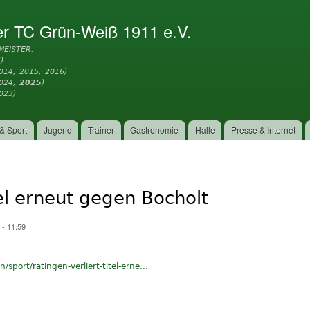
Direkt
zum
er TC Grün-Weiß 1911 e.V.
Inhalt
MEISTER:
)
014, 2015, 2016)
2024,
2025
)
023)
& Sport
Jugend
Trainer
Gastronomie
Halle
Presse & Internet
tel erneut gegen Bocholt
 - 11:59
sport/ratingen-verliert-titel-erne...