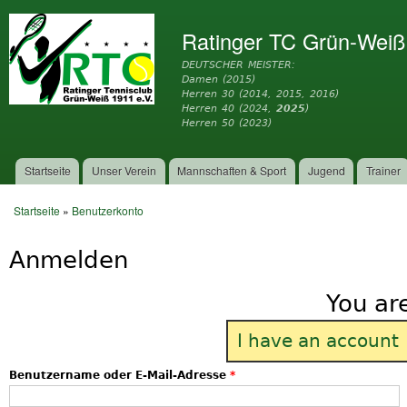
Dir
zu
Ratinger TC Grün-Weiß
Inh
DEUTSCHER MEISTER:
Damen (2015)
Herren 30 (2014, 2015, 2016)
Herren 40 (2024,
2025
)
Herren 50 (2023)
Startseite
Unser Verein
Mannschaften & Sport
Jugend
Trainer
Hauptmenü
Startseite
»
Benutzerkonto
Sie sind hier
Anmelden
You ar
I have an account
Benutzername oder E-Mail-Adresse
*