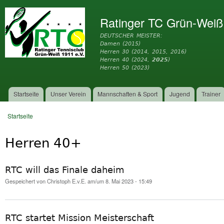
Dir
zu
Ratinger TC Grün-Weiß
Inh
DEUTSCHER MEISTER:
Damen (2015)
Herren 30 (2014, 2015, 2016)
Herren 40 (2024,
2025
)
Herren 50 (2023)
Startseite
Unser Verein
Mannschaften & Sport
Jugend
Trainer
Hauptmenü
Startseite
Sie sind hier
Herren 40+
RTC will das Finale daheim
Gespeichert von
Christoph E.v.E.
am/um 8. Mai 2023 - 15:49
RTC startet Mission Meisterschaft