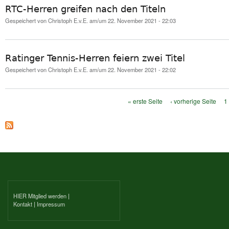
RTC-Herren greifen nach den Titeln
Gespeichert von
Christoph E.v.E.
am/um 22. November 2021 - 22:03
Ratinger Tennis-Herren feiern zwei Titel
Gespeichert von
Christoph E.v.E.
am/um 22. November 2021 - 22:02
« erste Seite
‹ vorherige Seite
1
Seiten
HIER Mitglied werden
|
Kontakt
|
Impressum