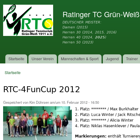
Dir
zu
Ratinger TC Grün-Weiß
Inh
DEUTSCHER MEISTER:
Damen (2015)
Herren 30 (2014, 2015, 2016)
Herren 40 (2024,
2025
)
Herren 50 (2023)
Startseite
Unser Verein
Mannschaften & Sport
Jugend
Trainer
Hauptmenü
Startseite
Sie sind hier
RTC-4FunCup 2012
Gespeichert von
Kim Dührsen
am/um 10. Februar 2012 - 16:50
1. Platz: ******** / Max Burkhalter
2. Platz: Luca Winter / Jack Ritsche
3. Platz: ******** / Alicia Winter
4. Platz: Niklas Hasenklever / Pau
Markierungen:
enthält Turniere