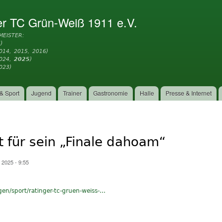
Direkt
zum
er TC Grün-Weiß 1911 e.V.
Inhalt
MEISTER:
)
014, 2015, 2016)
2024,
2025
)
023)
& Sport
Jugend
Trainer
Gastronomie
Halle
Presse & Internet
it für sein „Finale dahoam“
2025 - 9:55
gen/sport/ratinger-tc-gruen-weiss-...