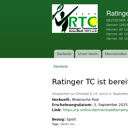
Rating
DEUTSCHER 
Damen (2015
Herren 30 (2
Herren 40 (
Herren 50 (2
Startseite
Unser Verein
Mannschaften 
Hauptmenü
Startseite
Sie sind hier
Ratinger TC ist bere
Gespeichert von
Christoph E.v.E.
am/um 4. September 
Herkunft:
Rheinische Post
Erscheinungsdatum:
3. September 2025
Link:
https://rp-online.de/nrw/staedte/ratin
Bezug:
Sport
Tags:
Herren 40+