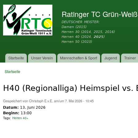
Dir
zu
Ratinger TC Grün-Weiß
Inh
DEUTSCHER MEISTER:
Damen (2015)
Herren 30 (2014, 2015, 2016)
Herren 40 (2024,
2025
)
Herren 50 (2023)
Startseite
Unser Verein
Mannschaften & Sport
Jugend
Trainer
Hauptmenü
Startseite
Sie sind hier
H40 (Regionalliga) Heimspiel vs.
Gespeichert von
Christoph E.v.E.
am/um 7. Mai 2026 - 10:45
Datum:
13. Juni 2026
Beginn:
13:00
Tags:
Herren 40+