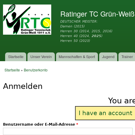
Dir
zu
Ratinger TC Grün-Weiß
Inh
DEUTSCHER MEISTER:
Damen (2015)
Herren 30 (2014, 2015, 2016)
Herren 40 (2024,
2025
)
Herren 50 (2023)
Startseite
Unser Verein
Mannschaften & Sport
Jugend
Trainer
Hauptmenü
Startseite
»
Benutzerkonto
Sie sind hier
Anmelden
You ar
I have an account
Benutzername oder E-Mail-Adresse
*