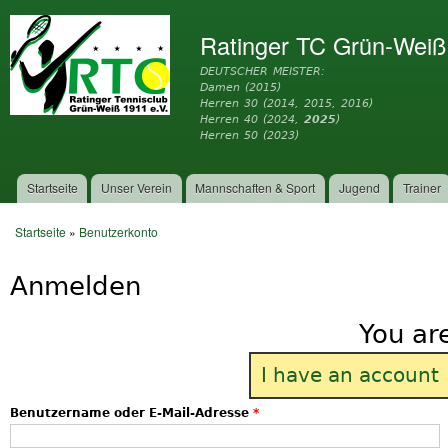
Dir
zu
Ratinger TC Grün-Weiß
Inh
DEUTSCHER MEISTER:
Damen (2015)
Herren 30 (2014, 2015, 2016)
Herren 40 (2024,
2025
)
Herren 50 (2023)
Startseite
Unser Verein
Mannschaften & Sport
Jugend
Trainer
Hauptmenü
Startseite
»
Benutzerkonto
Sie sind hier
Anmelden
You ar
I have an account
Benutzername oder E-Mail-Adresse
*